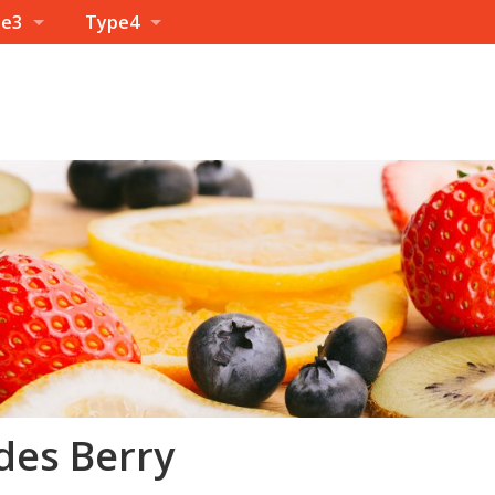
pe3
Type4
des Berry