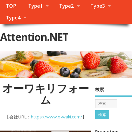
TOP
Type1
Type2
Type3
Type4
Attention.NET
オーワキリフォー
検索
ム
【会社URL：
https://www.o-waki.com/
】
Promotion