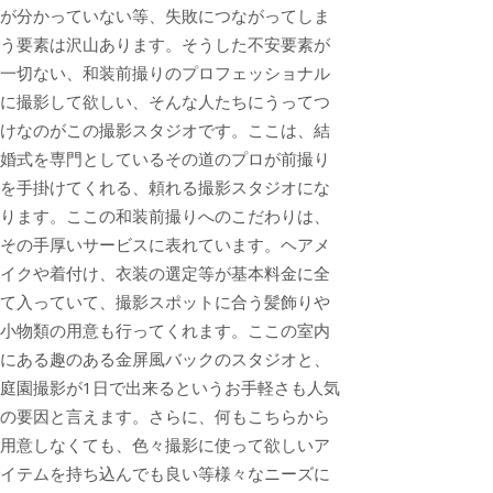
が分かっていない等、失敗につながってしま
う要素は沢山あります。そうした不安要素が
一切ない、和装前撮りのプロフェッショナル
に撮影して欲しい、そんな人たちにうってつ
けなのがこの撮影スタジオです。ここは、結
婚式を専門としているその道のプロが前撮り
を手掛けてくれる、頼れる撮影スタジオにな
ります。ここの和装前撮りへのこだわりは、
その手厚いサービスに表れています。ヘアメ
イクや着付け、衣装の選定等が基本料金に全
て入っていて、撮影スポットに合う髪飾りや
小物類の用意も行ってくれます。ここの室内
にある趣のある金屏風バックのスタジオと、
庭園撮影が1日で出来るというお手軽さも人気
の要因と言えます。さらに、何もこちらから
用意しなくても、色々撮影に使って欲しいア
イテムを持ち込んでも良い等様々なニーズに