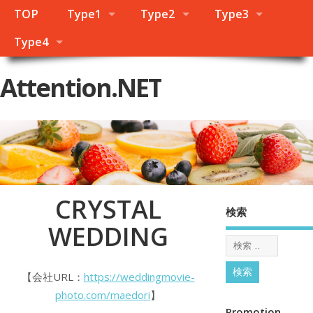
TOP
Type1
Type2
Type3
Type4
Attention.NET
CRYSTAL
検索
WEDDING
【会社URL：
https://weddingmovie-
photo.com/maedori
】
Promotion